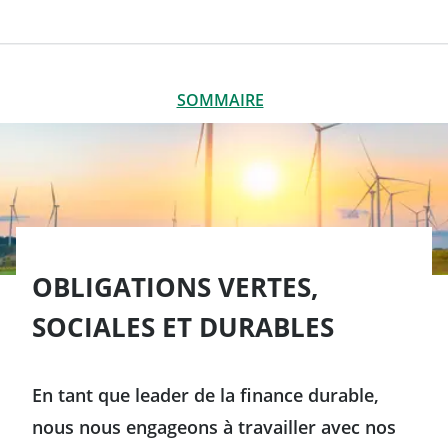
SOMMAIRE
FERMER
SOMMAIRE
Un pionnier en matière d'obligations vertes, sociales et
durables
Notre offre d'obligations vertes, sociales et durables
OBLIGATIONS VERTES,
Récompenses et distinctions décernées à Crédit Agricole
CIB
SOCIALES ET DURABLES
En tant que leader de la finance durable,
nous nous engageons à travailler avec nos