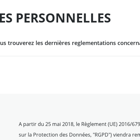
ressources naturelles
rks et reporting du Groupe
S PERSONNELLES
gricole et de Crédit Agricole CIB
Financement des matières
Leveraged Finance
Tout voir
premières
Fund Solutions Group
ons de financement durable
ous trouverez les dernières reglementations concern
s solidaires & durables
Tout voir
solidaire & culturel
lutions
 de nos impacts
nementaux au quotidien
és de
Tout voir
A partir du 25 mai 2018, le Règlement (UE) 2016/6
sur la Protection des Données, "RGPD") viendra rem