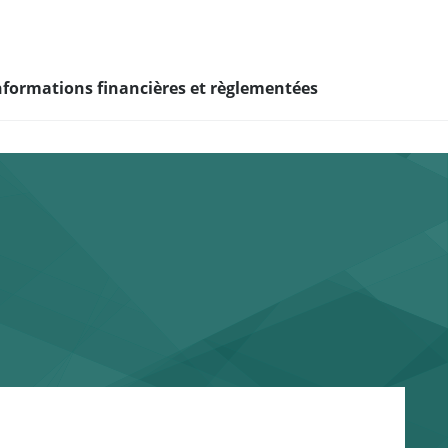
nformations financières et règlementées
e ?
eur de la mixité et
I
veloppement de
diants & jeunes